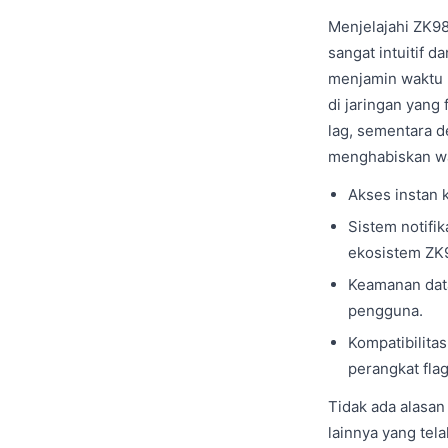
Menjelajahi ZK9
sangat intuitif 
menjamin waktu p
di jaringan yang
lag, sementara 
menghabiskan wak
Akses instan k
Sistem notifi
ekosistem ZK
Keamanan data
pengguna.
Kompatibilita
perangkat flag
Tidak ada alasa
lainnya yang tel