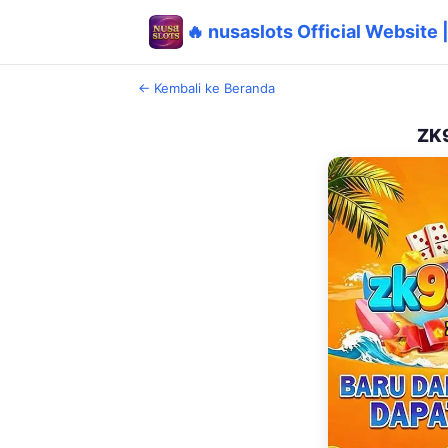
🔥 nusaslots Official Website
← Kembali ke Beranda
ZK9