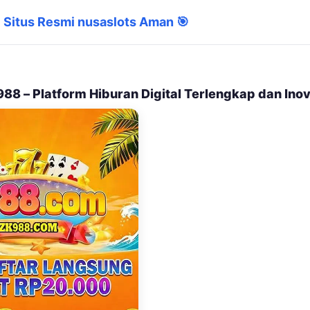
 | Situs Resmi nusaslots Aman 🎯
88 – Platform Hiburan Digital Terlengkap dan Inov