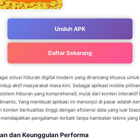
Unduh APK
Daftar Sekarang
gai solusi hiburan digital modern yang dirancang khusus unt
idup aktif masyarakat masa kini. Sebagai aplikasi mobile pilih
stem hiburan yang komprehensif, mulai dari konten interaktif h
dinamis. Yang membuat aplikasi ini menonjol di pasar adalah 
 konten berkualitas tinggi dengan efisiensi data yang luar bia
 mendapatkan pengalaman terbaik tanpa hambatan teknis yang b
lan dan Keunggulan Performa