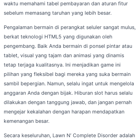
waktu memahami tabel pembayaran dan aturan fitur
sebelum memasang taruhan yang lebih besar.
Pengalaman bermain di perangkat seluler sangat mulus,
berkat teknologi HTML5 yang digunakan oleh
pengembang. Baik Anda bermain di ponsel pintar atau
tablet, visual yang tajam dan animasi yang dinamis
tetap terjaga kualitasnya. Ini menjadikan game ini
pilihan yang fleksibel bagi mereka yang suka bermain
sambil bepergian. Namun, selalu ingat untuk mengelola
anggaran Anda dengan bijak. Hiburan slot harus selalu
dilakukan dengan tanggung jawab, dan jangan pernah
mengejar kekalahan dengan harapan mendapatkan
kemenangan besar.
Secara keseluruhan, Lawn N’ Complete Disorder adalah