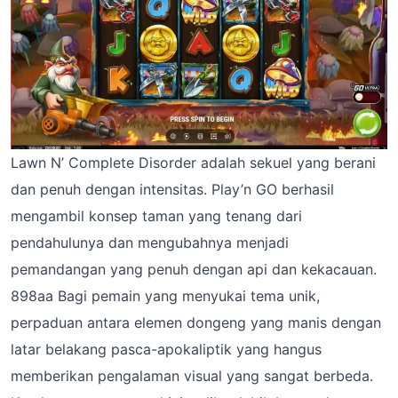
Lawn N’ Complete Disorder adalah sekuel yang berani
dan penuh dengan intensitas. Play’n GO berhasil
mengambil konsep taman yang tenang dari
pendahulunya dan mengubahnya menjadi
pemandangan yang penuh dengan api dan kekacauan.
898aa Bagi pemain yang menyukai tema unik,
perpaduan antara elemen dongeng yang manis dengan
latar belakang pasca-apokaliptik yang hangus
memberikan pengalaman visual yang sangat berbeda.