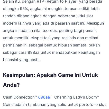
Selain itu, dengan RTP (Return to Player) yang berada
di angka 95%, angka ini mungkin terasa sedikit lebih
rendah dibandingkan dengan beberapa judul slot
modern lainnya yang ada di pasaran saat ini. Meskipun
angka ini adalah nilai teoretis, penting bagi pemain
untuk memiliki ekspektasi yang realistis dan melihat
permainan ini sebagai bentuk hiburan semata, bukan
sebagai cara 898aa untuk mendapatkan keuntungan
finansial yang pasti.
Kesimpulan: Apakah Game Ini Untuk
Anda?
Cash Connection™
898aa
– Charming Lady’s Boom™
Coins adalah tambahan yang solid untuk portofolio slot