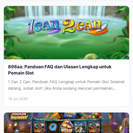
898aa: Panduan FAQ dan Ulasan Lengkap untuk
Pemain Slot
1 Can 2 Can: Panduan FAQ Lengkap untuk Pemain Slot Selamat
datang, sobat slot! Jika Anda sedang mencari permainan
yang...
18 Jul 2026