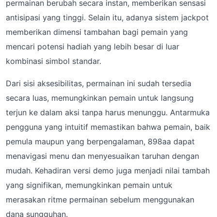
permainan berubah secara instan, memberikan sensasi
antisipasi yang tinggi. Selain itu, adanya sistem jackpot
memberikan dimensi tambahan bagi pemain yang
mencari potensi hadiah yang lebih besar di luar
kombinasi simbol standar.
Dari sisi aksesibilitas, permainan ini sudah tersedia
secara luas, memungkinkan pemain untuk langsung
terjun ke dalam aksi tanpa harus menunggu. Antarmuka
pengguna yang intuitif memastikan bahwa pemain, baik
pemula maupun yang berpengalaman, 898aa dapat
menavigasi menu dan menyesuaikan taruhan dengan
mudah. Kehadiran versi demo juga menjadi nilai tambah
yang signifikan, memungkinkan pemain untuk
merasakan ritme permainan sebelum menggunakan
dana sungguhan.