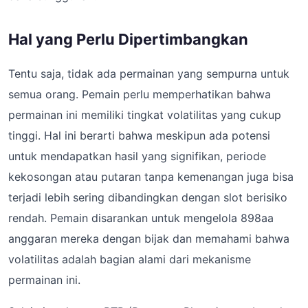
Hal yang Perlu Dipertimbangkan
Tentu saja, tidak ada permainan yang sempurna untuk
semua orang. Pemain perlu memperhatikan bahwa
permainan ini memiliki tingkat volatilitas yang cukup
tinggi. Hal ini berarti bahwa meskipun ada potensi
untuk mendapatkan hasil yang signifikan, periode
kekosongan atau putaran tanpa kemenangan juga bisa
terjadi lebih sering dibandingkan dengan slot berisiko
rendah. Pemain disarankan untuk mengelola 898aa
anggaran mereka dengan bijak dan memahami bahwa
volatilitas adalah bagian alami dari mekanisme
permainan ini.