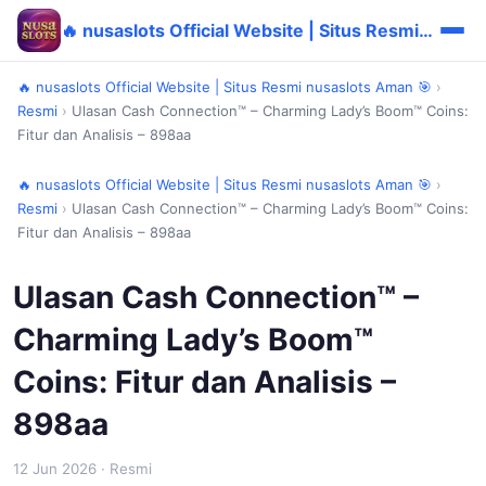
🔥 nusaslots Official Website | Situs Resmi nusaslots Aman 🎯
🔥 nusaslots Official Website | Situs Resmi nusaslots Aman 🎯
›
Resmi
›
Ulasan Cash Connection™ – Charming Lady’s Boom™ Coins:
Fitur dan Analisis – 898aa
🔥 nusaslots Official Website | Situs Resmi nusaslots Aman 🎯
›
Resmi
›
Ulasan Cash Connection™ – Charming Lady’s Boom™ Coins:
Fitur dan Analisis – 898aa
Ulasan Cash Connection™ –
Charming Lady’s Boom™
Coins: Fitur dan Analisis –
898aa
12 Jun 2026
· Resmi