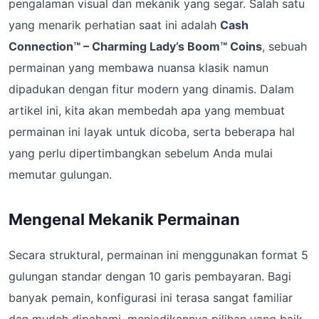
pengalaman visual dan mekanik yang segar. Salah satu
yang menarik perhatian saat ini adalah
Cash
Connection™ – Charming Lady’s Boom™ Coins
, sebuah
permainan yang membawa nuansa klasik namun
dipadukan dengan fitur modern yang dinamis. Dalam
artikel ini, kita akan membedah apa yang membuat
permainan ini layak untuk dicoba, serta beberapa hal
yang perlu dipertimbangkan sebelum Anda mulai
memutar gulungan.
Mengenal Mekanik Permainan
Secara struktural, permainan ini menggunakan format 5
gulungan standar dengan 10 garis pembayaran. Bagi
banyak pemain, konfigurasi ini terasa sangat familiar