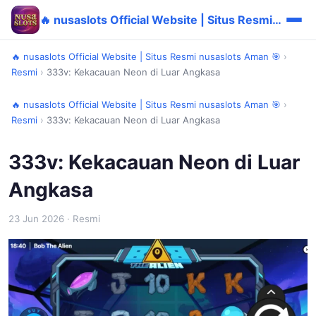
🔥 nusaslots Official Website | Situs Resmi nusaslots Aman 🎯
🔥 nusaslots Official Website | Situs Resmi nusaslots Aman 🎯
›
Resmi
›
333v: Kekacauan Neon di Luar Angkasa
🔥 nusaslots Official Website | Situs Resmi nusaslots Aman 🎯
›
Resmi
›
333v: Kekacauan Neon di Luar Angkasa
333v: Kekacauan Neon di Luar
Angkasa
23 Jun 2026
· Resmi