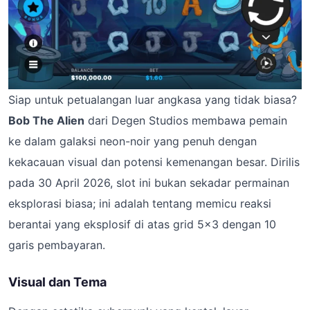
Siap untuk petualangan luar angkasa yang tidak biasa?
Bob The Alien
dari Degen Studios membawa pemain
ke dalam galaksi neon-noir yang penuh dengan
kekacauan visual dan potensi kemenangan besar. Dirilis
pada 30 April 2026, slot ini bukan sekadar permainan
eksplorasi biasa; ini adalah tentang memicu reaksi
berantai yang eksplosif di atas grid 5×3 dengan 10
garis pembayaran.
Visual dan Tema