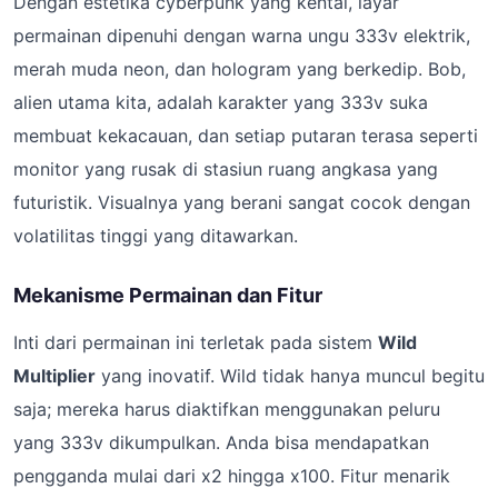
Dengan estetika cyberpunk yang kental, layar
permainan dipenuhi dengan warna ungu 333v elektrik,
merah muda neon, dan hologram yang berkedip. Bob,
alien utama kita, adalah karakter yang 333v suka
membuat kekacauan, dan setiap putaran terasa seperti
monitor yang rusak di stasiun ruang angkasa yang
futuristik. Visualnya yang berani sangat cocok dengan
volatilitas tinggi yang ditawarkan.
Mekanisme Permainan dan Fitur
Inti dari permainan ini terletak pada sistem
Wild
Multiplier
yang inovatif. Wild tidak hanya muncul begitu
saja; mereka harus diaktifkan menggunakan peluru
yang 333v dikumpulkan. Anda bisa mendapatkan
pengganda mulai dari x2 hingga x100. Fitur menarik