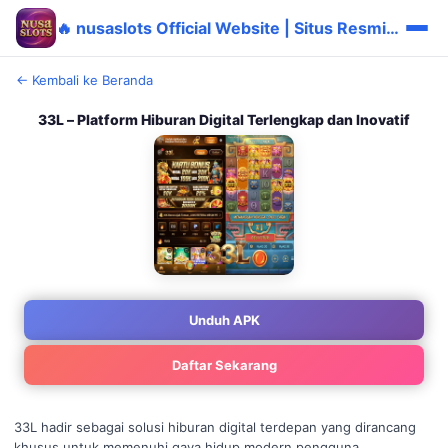
🔥 nusaslots Official Website | Situs Resmi nusaslots Aman 🎯
← Kembali ke Beranda
33L – Platform Hiburan Digital Terlengkap dan Inovatif
Unduh APK
Daftar Sekarang
33L hadir sebagai solusi hiburan digital terdepan yang dirancang
khusus untuk memenuhi gaya hidup modern pengguna