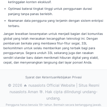
ketinggalan konten eksklusif.
Optimasi baterai tingkat tinggi untuk penggunaan durasi
panjang tanpa panas berlebih.
Keamanan data pengguna yang terjamin dengan sistem enkripsi
terbaru.
Jangan lewatkan kesempatan untuk menjadi bagian dari komunitas
global yang telah merasakan kecanggihan teknologi ini. Dengan
pembaruan berkala yang membawa fitur-fitur segar, 33L
berkomitmen untuk selalu memberikan yang terbaik bagi para
penggunanya. Segera unduh 33L sekarang juga dan rasakan
sendiri standar baru dalam menikmati hiburan digital yang stabil,
cepat, dan menyenangkan langsung dari layar ponsel Anda.
Syarat dan Ketentuan
Kebijakan Privasi
© 2026 🔥 nusaslots Official Website | Situs Resmi
nusaslots Aman 🎯. Hak cipta dilindungi undang-
undang.
Pengguna harus berusia 18+ tahun. Bermain secara bertanggung jawab.